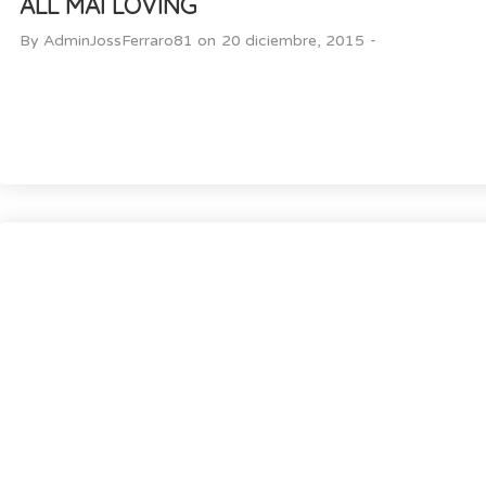
ALL MAI LOVING
-
By
AdminJossFerraro81
on
20 diciembre, 2015